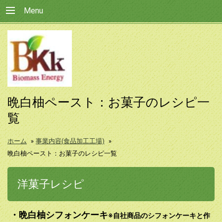
Menu
晩白柚ペースト：お菓子のレシピ一
覧
ホーム
»
事業内容(食品加工工場)
»
晩白柚ペースト：お菓子のレシピ一覧
洋菓子レシピ
・晩白柚シフォンケーキ
※自社商品のシフォンケーキと作