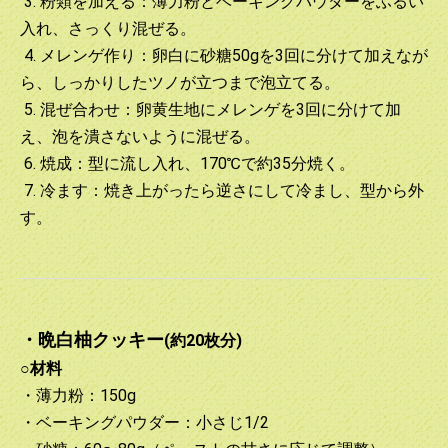
3. 粉類を加える：薄力粉とベーキングパウダーをふるい
入れ、さっくり混ぜる。
4. メレンゲ作り：卵白に砂糖50gを3回に分けて加えなが
ら、しっかりしたツノが立つまで泡立てる。
5. 混ぜ合わせ：卵黄生地にメレンゲを3回に分けて加
え、泡を潰さないように混ぜる。
6. 焼成：型に流し入れ、170℃で約35分焼く。
7. 冷ます：焼き上がったら逆さにして冷まし、型から外
す。
・晩白柚クッキー
(約20枚分)
○材料
・薄力粉：150g
・ベーキングパウダー：小さじ1/2