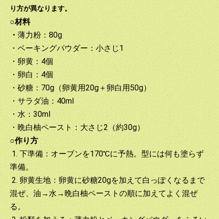
り方が異なります。
○材料
・
薄力粉：80g
・ベーキングパウダー：小さじ1
・卵黄：4個
・卵白：4個
・砂糖：70g（卵黄用20g＋卵白用50g）
・サラダ油：40ml
・水：30ml
・晩白柚ペースト：大さじ2（約30g）
○作り方
1. 下準備：オーブンを170℃に予熱。型には何も塗らず
準備。
2. 卵黄生地：卵黄に砂糖20gを加えて白っぽくなるまで
混ぜ、油→水→晩白柚ペーストの順に加えてよく混ぜ
る。