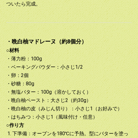
ついたら完成。
・晩白柚マドレーヌ（約8個分）
○材料
・薄力粉：100g
・ベーキングパウダー：小さじ1/2
・卵：2個
・砂糖：80g
・無塩バター：100g（溶かしておく）
・晩白柚ペースト：大さじ2（約30g）
・晩白柚の皮（みじん切り）：小さじ1（お好みで）
・はちみつ：小さじ1（風味付け・任意）
○作り方
1. 下準備：オーブンを180℃に予熱。型にバターを塗っ