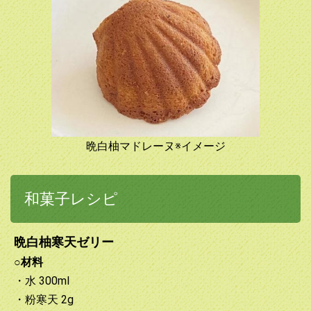
晩白柚マドレーヌ※イメージ
和菓子レシピ
晩白柚寒天ゼリー
○材料
・水 300ml
・粉寒天 2g