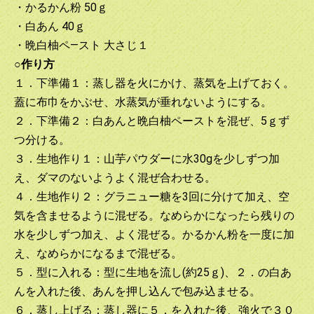
・かるかん粉 50ｇ
・白あん 40ｇ
・晩白柚ペ—スト 大さじ１
○作り方
１．下準備１：蒸し器を火にかけ、蒸気を上げておく。
蓋に布巾をかぶせ、水蒸気が垂れないようにする。
２．下準備２：白あんと晩白柚ペーストを混ぜ、5ｇず
つ分ける。
３．生地作り１：山芋パウダーに水30gを少しずつ加
え、ダマのないようよく混ぜ合わせる。
４．生地作り２：グラニュー糖を3回に分けて加え、空
気を含ませるように混ぜる。なめらかになったら残りの
水を少しずつ加え、よく混ぜる。かるかん粉を一度に加
え、なめらかになるまで混ぜる。
５．型に入れる：型に生地を流し(約25ｇ)、２．の白あ
んを入れた後、あんを押し込んで包み込ませる。
６．蒸し上げる：蒸し器に５．を入れた後、強火で３０