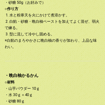
・砂糖 50g（お好みで）
○作り方
1. 水と粉寒天を火にかけて煮溶かす。
2. 白餡・砂糖・晩白柚ペーストを加えてよく混ぜ、弱火
で練る。
3. 型に流して冷やし固める。
※白餡のまろやかさに晩白柚の香りが加わり、上品な味
わい。
・晩白柚かるかん
○材料
・山芋パウダー 10ｇ
・水 30ｇ＋40ｇ
・砂糖 80ｇ