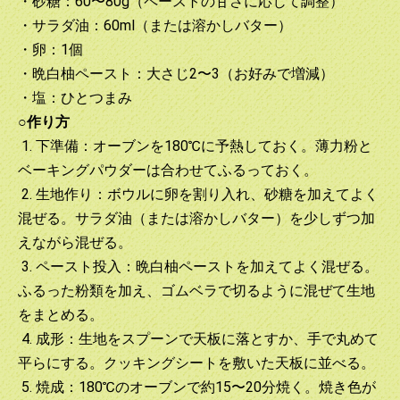
・砂糖：60〜80g（ペーストの甘さに応じて調整）
・サラダ油：60ml（または溶かしバター）
・卵：1個
・晩白柚ペースト：大さじ2〜3（お好みで増減）
・塩：ひとつまみ
○作り方
1. 下準備：オーブンを180℃に予熱しておく。薄力粉と
ベーキングパウダーは合わせてふるっておく。
2. 生地作り：ボウルに卵を割り入れ、砂糖を加えてよく
混ぜる。サラダ油（または溶かしバター）を少しずつ加
えながら混ぜる。
3. ペースト投入：晩白柚ペーストを加えてよく混ぜる。
ふるった粉類を加え、ゴムベラで切るように混ぜて生地
をまとめる。
4. 成形：生地をスプーンで天板に落とすか、手で丸めて
平らにする。クッキングシートを敷いた天板に並べる。
5. 焼成：180℃のオーブンで約15〜20分焼く。焼き色が